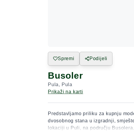
Spremi
Podijeli
Busoler
Pula
,
Pula
Prikaži na karti
Predstavljamo priliku za kupnju mo
dvosobnog stana u izgradnji, smješt
lokaciji u Puli, na području Busolera