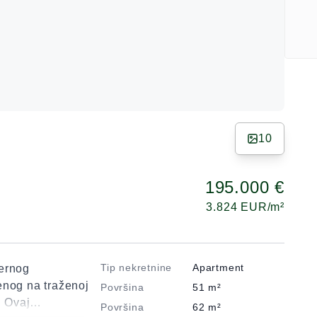
10
195.000 €
3.824
EUR/m²
Tip nekretnine
Apartment
dernog
enog na traženoj
Površina
51
m²
. Ovaj
Površina
62
m²