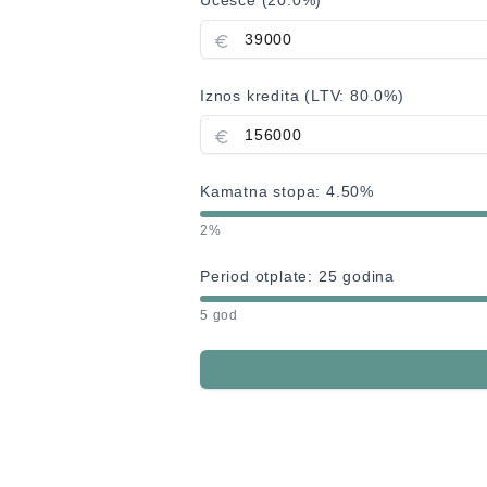
Učešće (
20.0
%)
Iznos kredita (LTV:
80.0
%)
Kamatna stopa:
4.50
%
2%
Period otplate:
25
godina
5 god