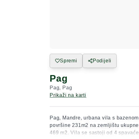
Spremi
Podijeli
Pag
Pag
,
Pag
Prikaži na karti
Pag, Mandre, urbana vila s bazenom 
površine 231m2 na zemljištu ukupne
469 m2. Vila se sastoji od 4 spavać