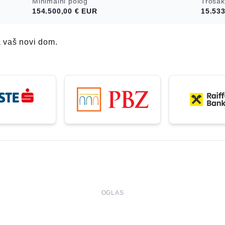
Minimalni polog
Trošak
rasvjeta. Dva
154.500,00 €
EUR
15.533
sa prirodnim
 punjači. Video
adržaji za
a vaš novi dom.
cije na upit.
OGLAS