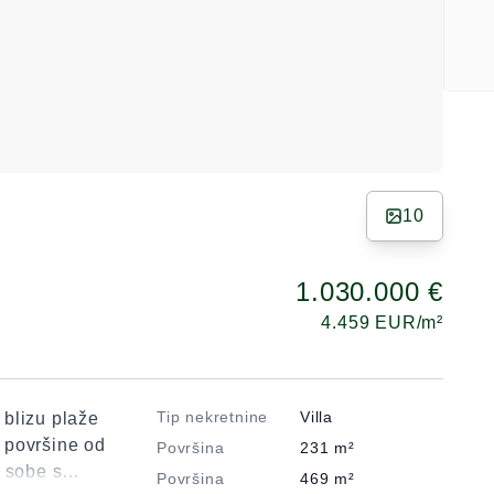
10
1.030.000 €
4.459
EUR/m²
Tip nekretnine
Villa
blizu plaže
 površine od
Površina
231
m²
e sobe s
Površina
469
m²