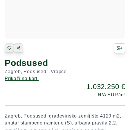
4
Podsused
Zagreb
,
Podsused - Vrapče
Prikaži na karti
1.032.250 €
N/A
EUR/m²
Zagreb, Podsused, građevinsko zemljište 4129 m2,
unutar stambene namjene (S), urbana pravila 2.2.
smješteno u mirnoj ulici, okruženo zelenilom i