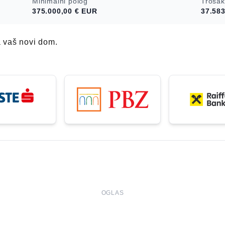
Minimalni polog
Trošak
amici. Sve etaže
375.000,00 €
EUR
37.583
nica je
daje potpuno
na vila nudi
a vaš novi dom.
kcionalnosti i
 stanovanje ili
OGLAS