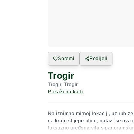
Spremi
Podijeli
Trogir
Trogir
,
Trogir
Prikaži na karti
Na iznimno mirnoj lokaciji, uz rub ze
na kraju slijepe ulice, nalazi se ova
luksuzno uređena vila s panoramsk