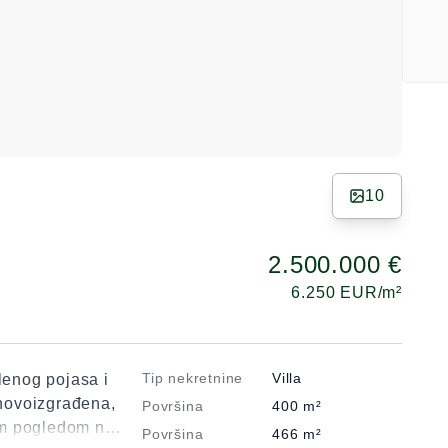
10
2.500.000 €
6.250
EUR/m²
Tip nekretnine
Villa
lenog pojasa i
 novoizgrađena,
Površina
400
m²
im pogledom na
Površina
466
m²