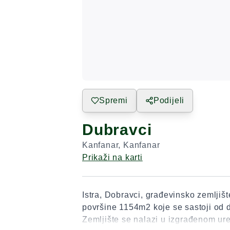
Spremi
Podijeli
Dubravci
Kanfanar
,
Kanfanar
Prikaži na karti
Istra, Dobravci, građevinsko zemljiš
površine 1154m2 koje se sastoji od d
Zemljište se nalazi u izgrađenom ur