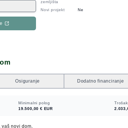
 parcele imaju
zemljišta
i nalaze 2
Novi projekt
Ne
ža izgrađeni
šine cca 70m2
je
 kata, dok
visoki krov
a). Zemljište je
izgradnja
višeobiteljskih
dom
vam na
Osiguranje
Dodatno financiranje
Minimalni polog
Trošak
19.500,00 €
EUR
2.033,
a vaš novi dom.