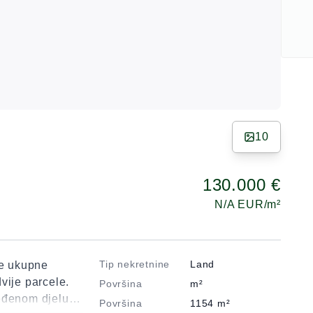
10
130.000 €
N/A
EUR/m²
Tip nekretnine
Land
te ukupne
vije parcele.
Površina
m²
eđenom djelu
Površina
1154
m²