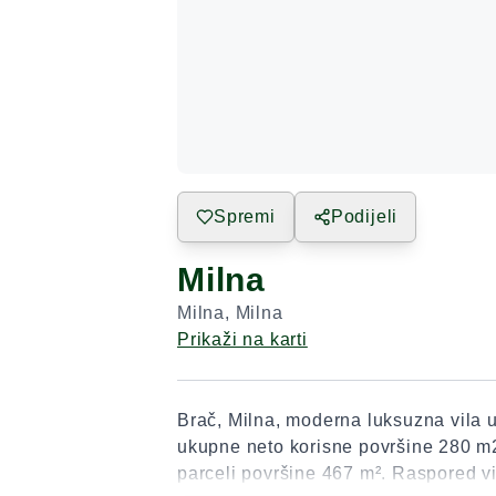
Spremi
Podijeli
Milna
Milna
,
Milna
Prikaži na karti
Brač, Milna, moderna luksuzna vila u
ukupne neto korisne površine 280 m
parceli površine 467 m². Raspored vi