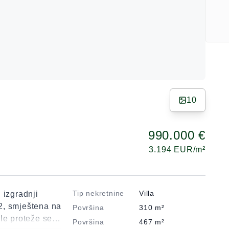
10
990.000 €
3.194
EUR/m²
Tip nekretnine
Villa
 izgradnji
2, smještena na
Površina
310
m²
le proteže se
Površina
467
m²