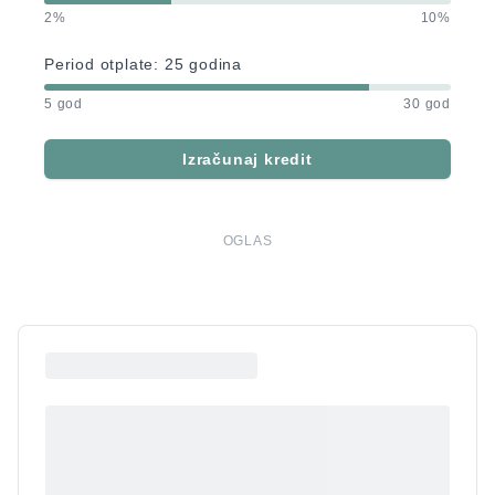
2%
10%
Period otplate:
25
godina
5 god
30 god
Izračunaj kredit
OGLAS