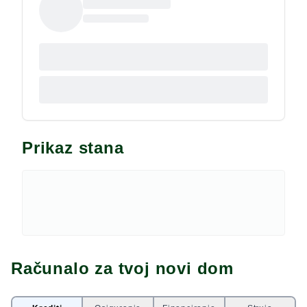
mora. Planirani završetak izgradnje jesen 2026.
godine. Za dodatne informacije, stojimo na
raspolaganju.
Prikaz stana
Računalo za tvoj novi dom