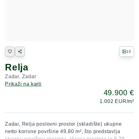
10
Relja
Zadar
,
Zadar
Prikaži na karti
49.900 €
1.002
EUR/m²
Zadar, Relja poslovni prostor (skladište) ukupne
netto korisne površine 49,80 m², što predstavlja
stvarnu površinu prostora. Visina prostora je 6,79 m,