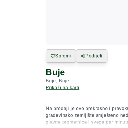
Spremi
Podijeli
Buje
Buje
,
Buje
Prikaži na karti
Na prodaji je ovo prekrasno i pravok
građevinsko zemljište smješteno ne
glavne prometnice i svega par minu