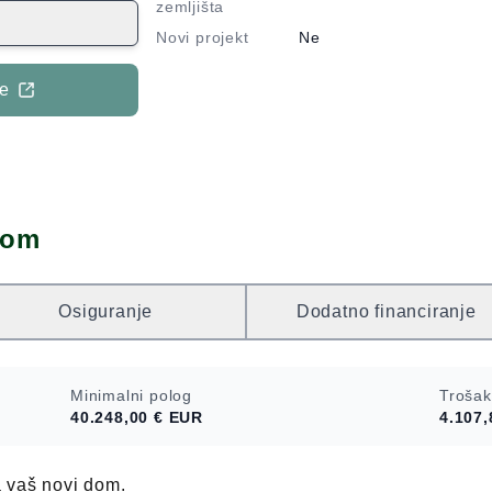
na zelenilo i
zemljišta
ešteno unutar
Novi projekt
Ne
 1j. Mogućnost
i, max. tri etaže:
je
m + prizemlje +
um 800 m2,
đevne čestice
 za površinu
 zemljište.
dom
. Za više
 raspolaganju.
Osiguranje
Dodatno financiranje
Minimalni polog
Trošak
40.248,00 €
EUR
4.107,
a vaš novi dom.