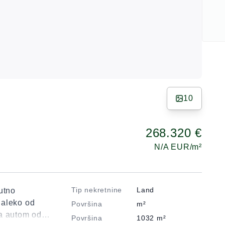
10
268.320 €
N/A
EUR/m²
Tip nekretnine
Land
utno
daleko od
Površina
m²
ta autom od
Površina
1032
m²