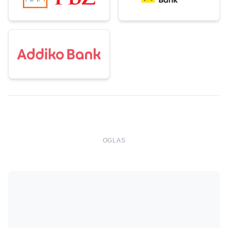
obzirom na to da je riječ o jednoj od najvećih
nekretnina u ponudi u centru grada, s netom
završenom adaptacijom i obnovom cijele zgrade, ova
prilika je doista rijetka i neponovljiva na tržištu.
Pozivamo vas da iskoristite ovu jedinstvenu priliku i
postanete vlasnik dijela zagrebačke povijesti i
ekskluzivnosti.
OGLAS