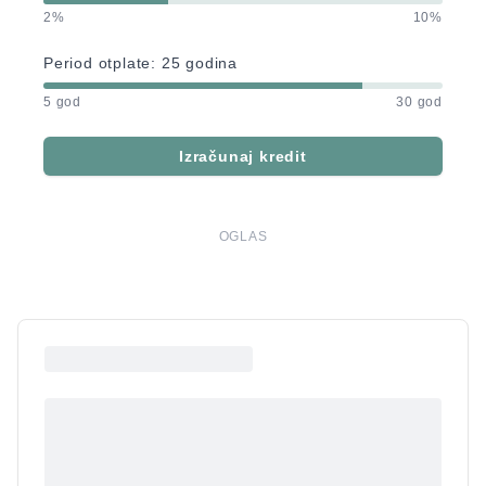
2%
10%
Period otplate:
25
godina
5 god
30 god
Izračunaj kredit
OGLAS