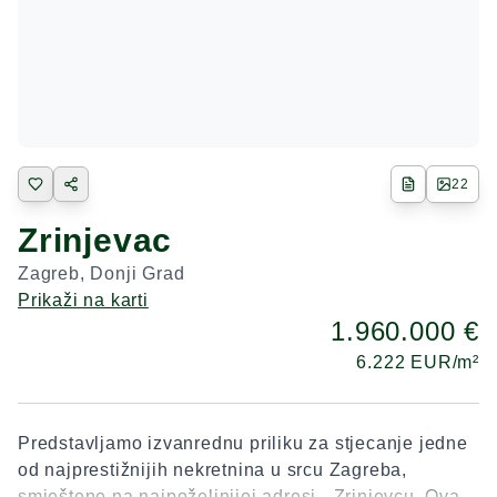
22
Zrinjevac
Zagreb
,
Donji Grad
Prikaži na karti
1.960.000 €
6.222
EUR/m²
Predstavljamo izvanrednu priliku za stjecanje jedne
od najprestižnijih nekretnina u srcu Zagreba,
smještene na najpoželjnijoj adresi - Zrinjevcu. Ovaj